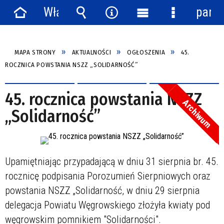
Włącz
panel
Strona
powiadomienia
Wyszukiwarka
Narzędzia
Menu
Menu
główna
główne
szczegółow
MAPA STRONY
AKTUALNOŚCI
OGŁOSZENIA
45.
ROCZNICA POWSTANIA NSZZ „SOLIDARNOŚĆ”
45. rocznica powstania NSZZ
Archiwum
„Solidarność”
Upamiętniając przypadającą w dniu 31 sierpnia br. 45.
rocznicę podpisania Porozumień Sierpniowych oraz
powstania NSZZ „Solidarność, w dniu 29 sierpnia
delegacja Powiatu Węgrowskiego złożyła kwiaty pod
węgrowskim pomnikiem "Solidarności".