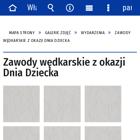
Włącz
panel
Strona
powiadomienia
Wyszukiwarka
Narzędzia
Menu
Menu
główna
główne
szczegółow
MAPA STRONY
GALERIE ZDJĘĆ
WYDARZENIA
ZAWODY
WĘDKARSKIE Z OKAZJI DNIA DZIECKA
Zawody wędkarskie z okazji
Dnia Dziecka