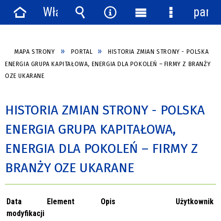
Włącz
panel
Strona
powiadomienia
Wyszukiwarka
Narzędzia
Menu
Menu
główna
główne
szczegółow
MAPA STRONY
PORTAL
HISTORIA ZMIAN STRONY - POLSKA
ENERGIA GRUPA KAPITAŁOWA, ENERGIA DLA POKOLEŃ – FIRMY Z BRANŻY
OZE UKARANE
HISTORIA ZMIAN STRONY - POLSKA
ENERGIA GRUPA KAPITAŁOWA,
ENERGIA DLA POKOLEŃ – FIRMY Z
BRANŻY OZE UKARANE
Data
Element
Opis
Użytkownik
modyfikacji